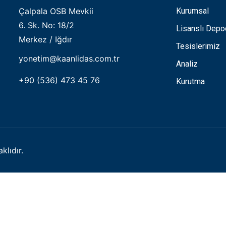
Çalpala OSB Mevkii
Kurumsal
6. Sk. No: 18/2
Lisanslı Depo
Merkez / Iğdır
Tesislerimiz
yonetim@kaanlidas.com.tr
Analiz
+90 (536) 473 45 76
Kurutma
lıdır.