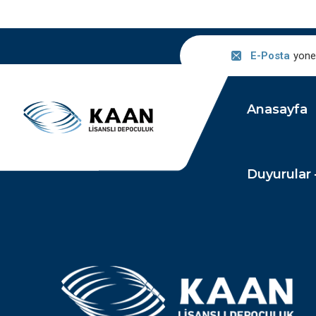
E-Posta
yone
Anasayfa
Duyurular 