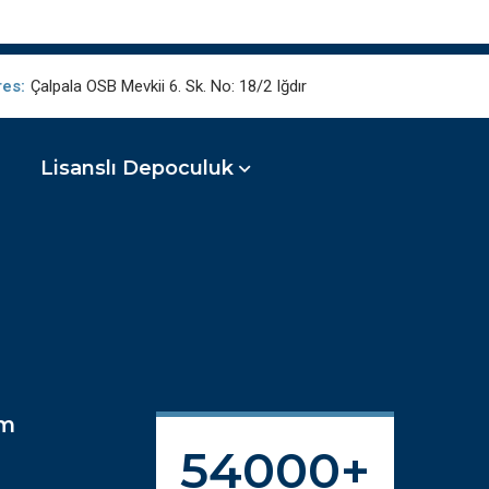
res:
Çalpala OSB Mevkii 6. Sk. No: 18/2 Iğdır
Lisanslı Depoculuk
im
54000