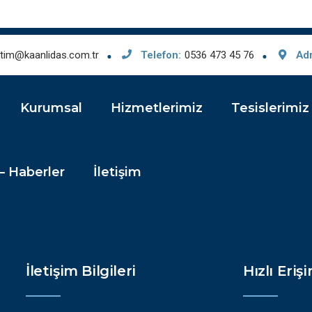
tim@kaanlidas.com.tr
Telefon:
0536 473 45 76
Ad
Kurumsal
Hizmetlerimiz
Tesislerimiz
– Haberler
İletişim
İletişim Bilgileri
Hızlı Eriş