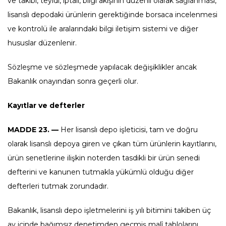
ve takibi, teyidi, iptali, bilgi akışının düzenli olarak sağlanması,
lisanslı depodaki ürünlerin gerektiğinde borsaca incelenmesi
ve kontrolü ile aralarındaki bilgi iletişim sistemi ve diğer
hususlar düzenlenir.
Sözleşme ve sözleşmede yapılacak değişiklikler ancak
Bakanlık onayından sonra geçerli olur.
Kayıtlar ve defterler
MADDE 23. —
Her lisanslı depo işleticisi, tam ve doğru
olarak lisanslı depoya giren ve çıkan tüm ürünlerin kayıtlarını,
ürün senetlerine ilişkin noterden tasdikli bir ürün senedi
defterini ve kanunen tutmakla yükümlü olduğu diğer
defterleri tutmak zorundadır.
Bakanlık, lisanslı depo işletmelerini iş yılı bitimini takiben üç
ay içinde bağımsız denetimden geçmiş malî tablolarını