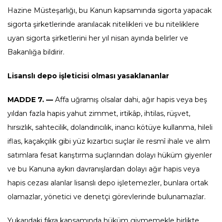
Hazine Müsteşarlığı, bu Kanun kapsamında sigorta yapacak
sigorta şirketlerinde aranılacak nitelikleri ve bu niteliklere
uyan sigorta şirketlerini her yıl nisan ayında belirler ve
Bakanlığa bildirir.
Lisanslı depo işleticisi olması yasaklananlar
MADDE 7. —
Affa uğramış olsalar dahi, ağır hapis veya beş
yıldan fazla hapis yahut zimmet, irtikâp, ihtilas, rüşvet,
hırsızlık, sahtecilik, dolandırıcılık, inancı kötüye kullanma, hileli
iflas, kaçakçılık gibi yüz kızartıcı suçlar ile resmî ihale ve alım
satımlara fesat karıştırma suçlarından dolayı hüküm giyenler
ve bu Kanuna aykırı davranışlardan dolayı ağır hapis veya
hapis cezası alanlar lisanslı depo işletemezler, bunlara ortak
olamazlar, yönetici ve denetçi görevlerinde bulunamazlar.
Yukarıdaki fıkra kapsamında hüküm giymemekle birlikte